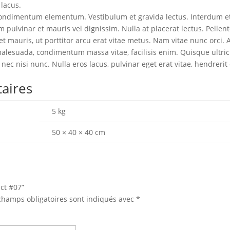
 lacus.
condimentum elementum. Vestibulum et gravida lectus. Interdum 
 pulvinar et mauris vel dignissim. Nulla at placerat lectus. Pellen
t mauris, ut porttitor arcu erat vitae metus. Nam vitae nunc orci.
alesuada, condimentum massa vitae, facilisis enim. Quisque ultric
 nec nisi nunc. Nulla eros lacus, pulvinar eget erat vitae, hendrerit 
aires
5 kg
50 × 40 × 40 cm
uct #07”
champs obligatoires sont indiqués avec
*