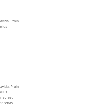
avida. Proin
arius
avida. Proin
arius
m laoreet
Maecenas