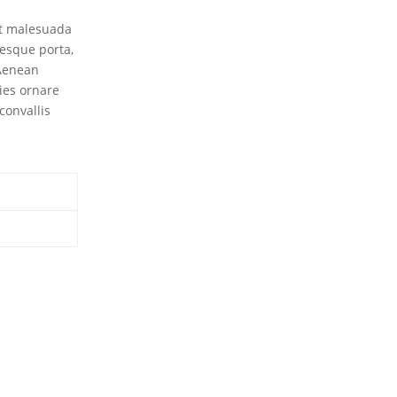
et malesuada
tesque porta,
 Aenean
ies ornare
convallis