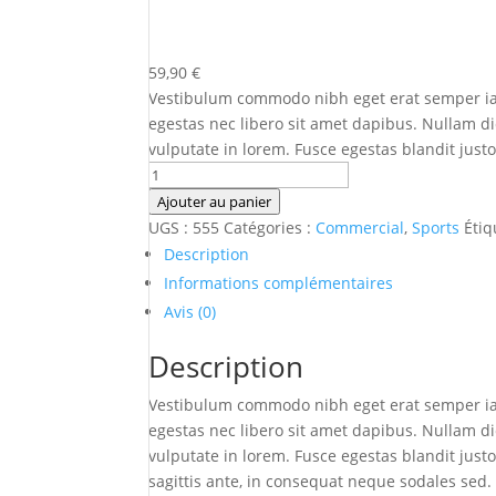
59,90
€
Vestibulum commodo nibh eget erat semper iacu
egestas nec libero sit amet dapibus. Nullam d
vulputate in lorem. Fusce egestas blandit justo
quantité
de
Ajouter au panier
Product
UGS :
555
Catégories :
Commercial
,
Sports
Étiq
#07
Description
Informations complémentaires
Avis (0)
Description
Vestibulum commodo nibh eget erat semper iacu
egestas nec libero sit amet dapibus. Nullam d
vulputate in lorem. Fusce egestas blandit just
sagittis ante, in consequat neque sodales se