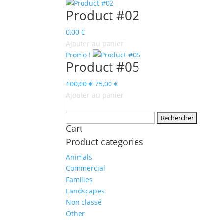
Product #02
0,00
€
Ajouter au panier
Promo !
Product #05
Le
Le
100,00
€
75,00
€
prix
prix
Ajouter au panier
initial
actuel
Rechercher :
était :
est :
Cart
100,00 €.
75,00 €.
Product categories
Animals
Commercial
Families
Landscapes
Non classé
Other