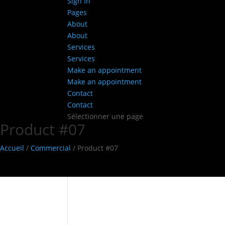
Sign In
Pages
About
About
Services
Services
Make an appointment
Make an appointment
Contact
Contact
Sélectionner une page
Product #07
Accueil
/
Commercial
/ Product #07