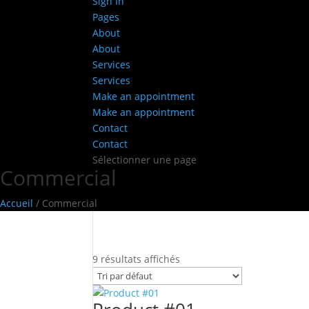
Sign In
Pages
About
About
Services
Services
Make an appointment
Make an appointment
Contact
Contact
Sélectionner une page
Commercial
Accueil
/ Commercial
9 résultats affichés