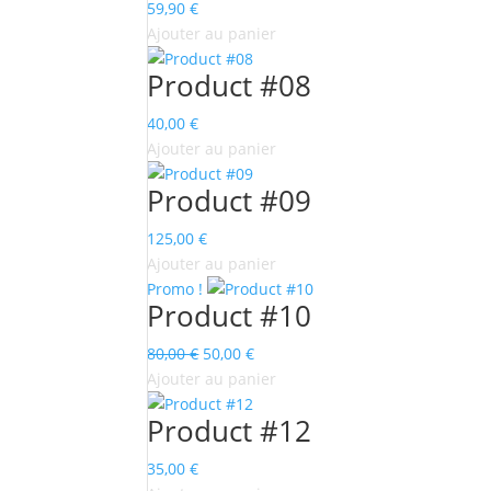
59,90
€
Ajouter au panier
Product #08
40,00
€
Ajouter au panier
Product #09
125,00
€
Ajouter au panier
Promo !
Product #10
Le
Le
80,00
€
50,00
€
prix
prix
Ajouter au panier
initial
actuel
Product #12
était :
est :
80,00 €.
50,00 €.
35,00
€