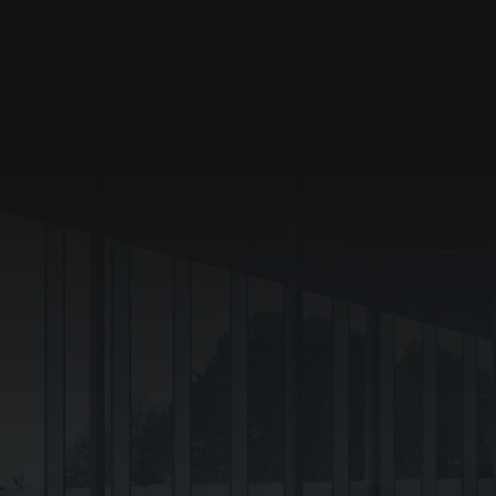
valeur la façade d’un bâtiment et ses
caractéristiques extérieures. Elle
couvre l’ensemble du bâtiment dans
son intégralité. Parce que
l’architecture implique les
caractéristiques intérieures d’un
bâtiment, il en va de même pour ma
photographie d’architecture.
Je développe mon point de vue sur
l’espace à partir de la perception que
j’en ai.