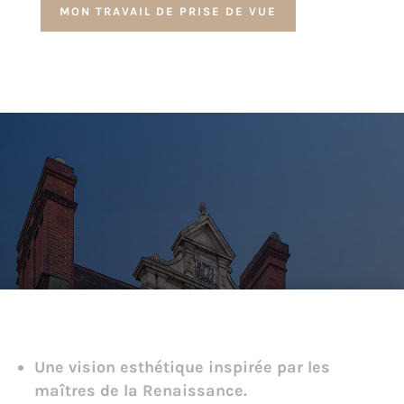
MON TRAVAIL DE PRISE DE VUE
Mon engagement pour magnifier
vos projets architecturaux :
Une vision esthétique inspirée par les
maîtres de la Renaissance.