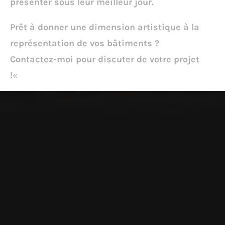
présenter sous leur meilleur jour.
Prêt à donner une dimension artistique à la
représentation de vos bâtiments ?
Contactez-moi pour discuter de votre projet
!
«
UN SAVOIR-FAIRE
Ma photographie d’architecture ne
consiste pas seulement à mettre en