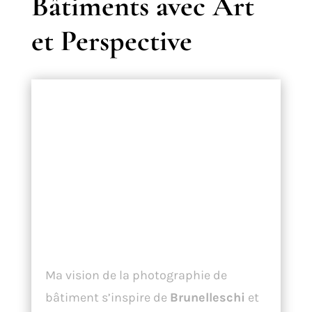
Bâtiments avec Art
et Perspective
Magnifier
l’Architecture :
Une Vision
Inspirée par la
Renaissance
Ma vision de la photographie de
bâtiment s’inspire de
Brunelleschi
et