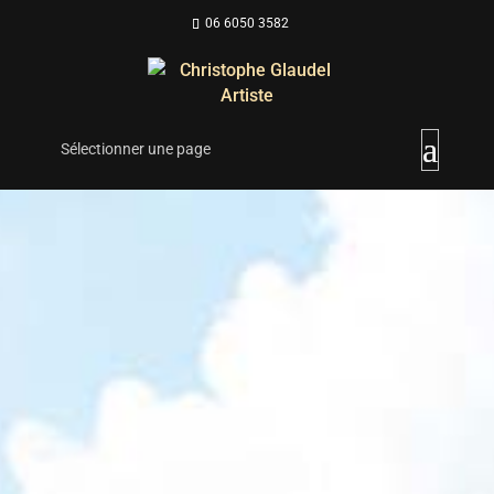
06 6050 3582
Sélectionner une page