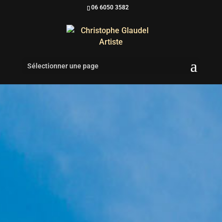
06 6050 3582
Sélectionner une page