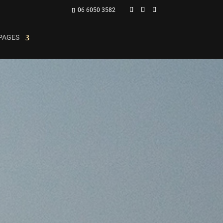
06 6050 3582
PAGES