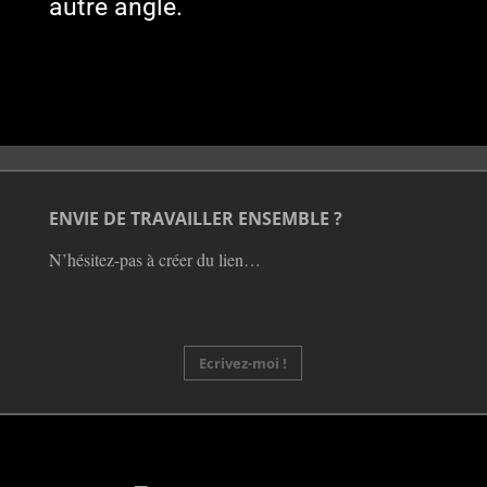
autre angle.
ENVIE DE TRAVAILLER ENSEMBLE ?
N’hésitez-pas à créer du lien…
Ecrivez-moi !