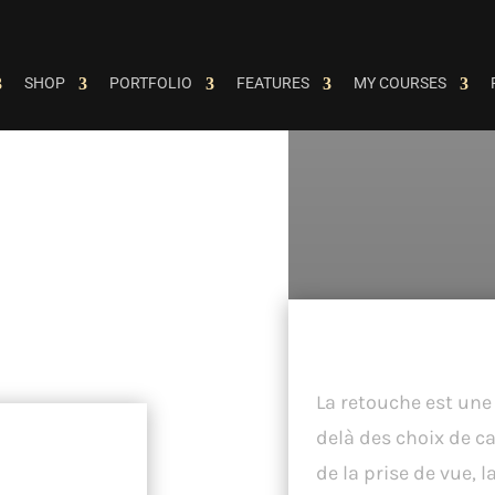
SHOP
PORTFOLIO
FEATURES
MY COURSES
La Touche Final
Subtile.
La retouche est une
Avec
delà des choix de c
de la prise de vue, 