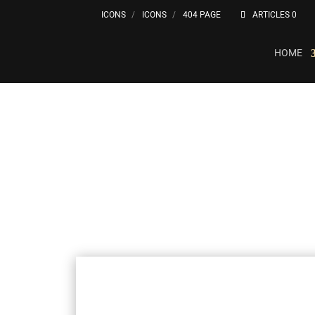
ICONS
ICONS
404 PAGE
ARTICLES 0
HOME
Votre Portrait Unique
Créé Chez Vous, 