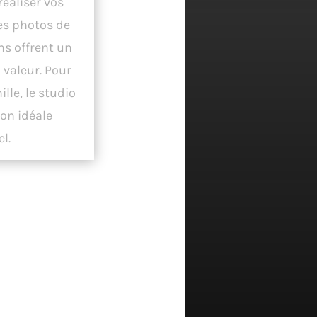
réaliser vos
les photos de
ns offrent un
valeur. Pour
lle, le studio
ion idéale
l.