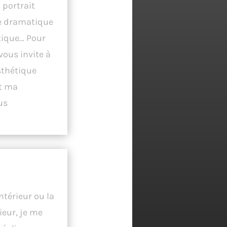
 portrait
e dramatique
stique… Pour
vous invite à
sthétique
et ma
us
 Souhaitez
ntérieur ou la
ieur, je me