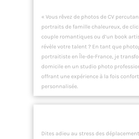
Mon Studio Mobil
« Vous rêvez de photos de CV percutan
portraits de famille chaleureux, de cli
couple romantiques ou d’un book arti
révèle votre talent ? En tant que phot
portraitiste en Île-de-France, je transf
domicile en un studio photo professio
offrant une expérience à la fois confort
personnalisée.
Un Studio Mobile, Votre Intimi
Préservée.
Dites adieu au stress des déplacements