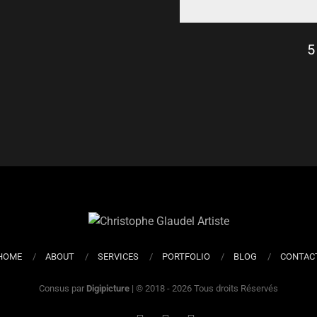
5
HOME
ABOUT
SERVICES
PORTFOLIO
BLOG
CONTAC
Consus par
Digipicture
| © 2018 - 2026 Tous droits Réservés