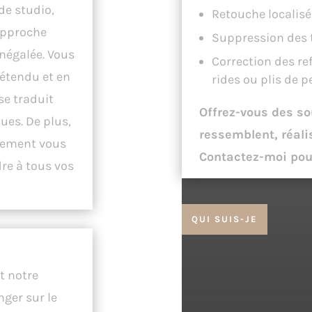
de studio,
Retouche localisée
approche
Suppression des t
inégalée. Vous
Correction des re
étendu et en
rides ou plis de p
se traduit
Offrez-vous des so
ues. De plus,
ressemblent, réalis
ilement vous
Contactez-moi pour 
re à tous vos
QUI SUIS-JE
 Histoire.
t notre
ger sur le