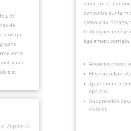
e..
couleurs et d’adouci
concentre sur la mis
tes, de
globale de l’image, 
chés de
techniques indésirab
stique qui
également corrigés.
ographe
orme votre
Ce que ma retouche 
nnel, vous
Adoucissement sub
able et
Mise en valeur et 
Ajustement précis
optimal.
Suppression des 
té
visible).
Ce qui n’est général
 ! J’apporte
demande spécifique