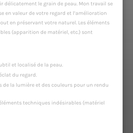
r délicatement le grain de peau. Mon travail se
e en valeur de votre regard et l’amélioration
tout en préservant votre naturel. Les éléments
les (apparition de matériel, etc.) sont
inclut :
til et localisé de la peau.
éclat du regard.
 de la lumière et des couleurs pour un rendu
éléments techniques indésirables (matériel
ement pas inclus (peut faire l’objet d’une
) :