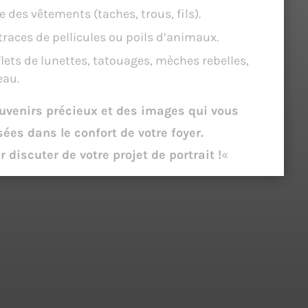
 des vêtements (taches, trous, fils).
races de pellicules ou poils d’animaux.
flets de lunettes, tatouages, mèches rebelles,
eau.
uvenirs précieux et des images qui vous
ées dans le confort de votre foyer.
discuter de votre projet de portrait !
«