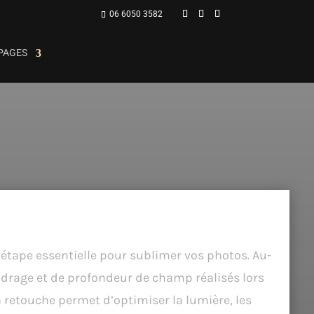
06 6050 3582
PAGES
e : Une Retouche Professionnelle et
 étape essentielle pour sublimer vos photos. Au-
adrage et de profondeur de champ réalisés lors
la retouche permet d’optimiser la lumière, les