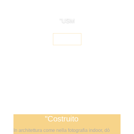
"USM
"Vedere
"Costruito
In architettura come nella fotografia indoor, dò