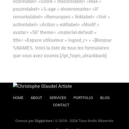
scorelabel= »Score » mscorelabel= »Max »
pscorelabel= »%-age » showremarks= »0″
remarkslabel= »Remarques » linklabel= »Voir »
actionlabel= »Action » editlabel= »Modif »
avatar= »56″ theme= »material-default »
title= »Espace utilisateur » logout_r= » »]Bonjour
%NAME%. Voici la liste de tous les formulaires
que vous avez soumis.[/ipt_fsqm_utrackback]
HOME
ABOUT
SERVICES
PORTFOLIO
BLOG
CONTACT
Consus par
Digipicture
| © 2018 - 2026 Tous droits Réservés