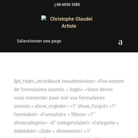
06 6050 3582
Sélectionner une page
[ipt_fsqm_utrackback nosubmission= »Pas encore
de formulaires soumis. » login= »Vous devez
vous connecter pour voir vos formulaires
soumis » show_register= »1″ show_forgot= »1″
formlabel= »Formulaire » filters= »1″
showcategory= »0″ categorylabel= »Categorie »
datelabel= »Date » showscore= »1″